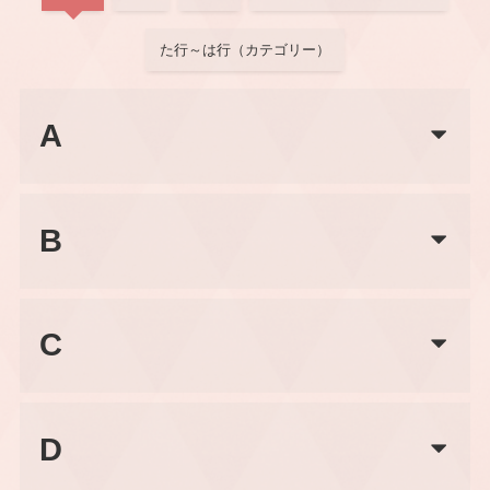
た行～は行（カテゴリー）
A
B
C
D