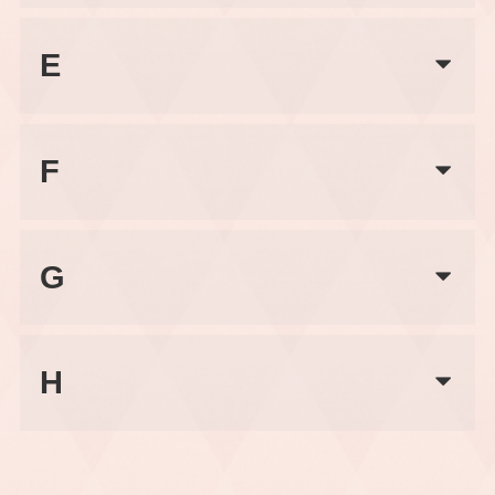
E
F
G
H